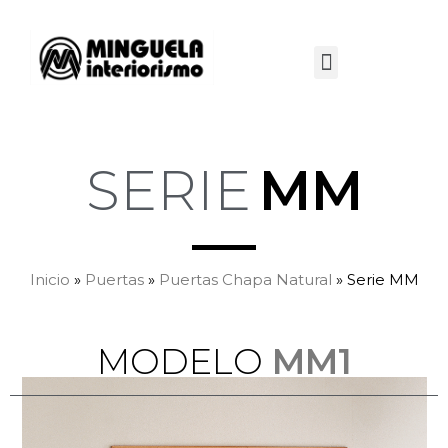
SERIE
MM
Inicio
»
Puertas
»
Puertas Chapa Natural
»
Serie MM
O
D
E
L
O
MM1