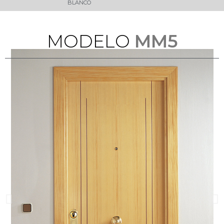
BLANCO
M
O
D
E
L
O
MM5