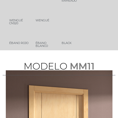
RAMEADO
WENGUÉ
WENGUÉ
CN520
ÉBANO ROJO
ÉBANO
BLACK
BLANCO
M
O
D
E
L
O
MM11