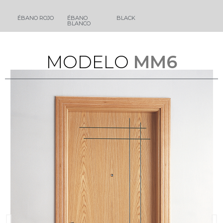
ÉBANO ROJO
ÉBANO
BLACK
BLANCO
M
O
D
E
L
O
MM6