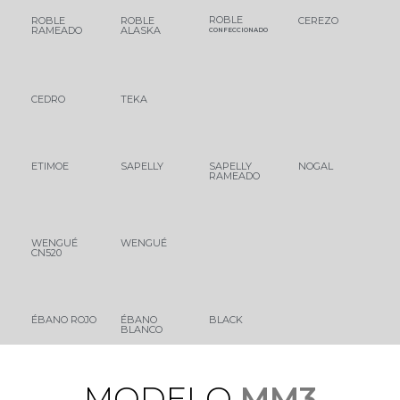
ROBLE
ROBLE
ROBLE
CEREZO
RAMEADO
ALASKA
CONFECCIONADO
CEDRO
TEKA
ETIMOE
SAPELLY
SAPELLY
NOGAL
RAMEADO
WENGUÉ
WENGUÉ
CN520
ÉBANO ROJO
ÉBANO
BLACK
BLANCO
M
O
D
E
L
O
MM3