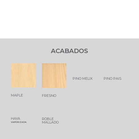
ACABADOS
PINO MELIX
PINO PAIS
MAPLE
FRESNO
HAYA
ROBLE
MALLADO
VAPORIZADA