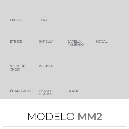
CEDRO
TEKA
ETIMOE
SAPELLY
SAPELLY
NOGAL
RAMEADO
WENGUÉ
WENGUÉ
CN520
ÉBANO ROJO
ÉBANO
BLACK
BLANCO
O
D
E
L
O
MM2