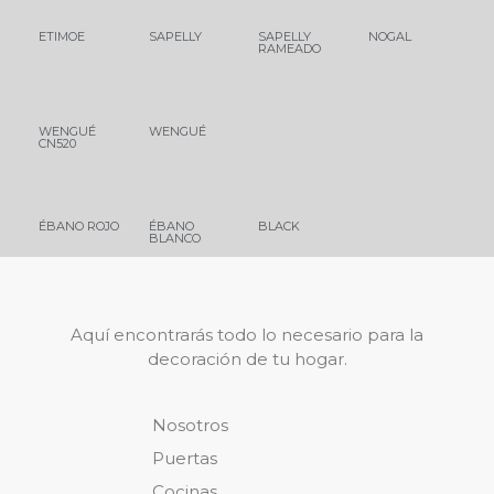
ETIMOE
SAPELLY
SAPELLY
NOGAL
RAMEADO
WENGUÉ
WENGUÉ
CN520
ÉBANO ROJO
ÉBANO
BLACK
BLANCO
Aquí encontrarás todo lo necesario para la
decoración de tu hogar.
Nosotros
Puertas
Cocinas