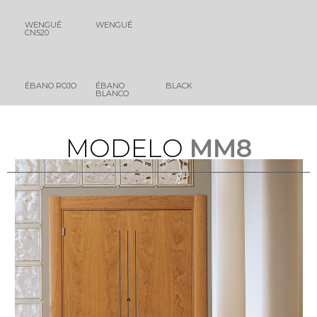
WENGUÉ
WENGUÉ
CN520
ÉBANO ROJO
ÉBANO
BLACK
BLANCO
M
O
D
E
L
O
MM8