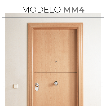
M
O
D
E
L
O
MM4