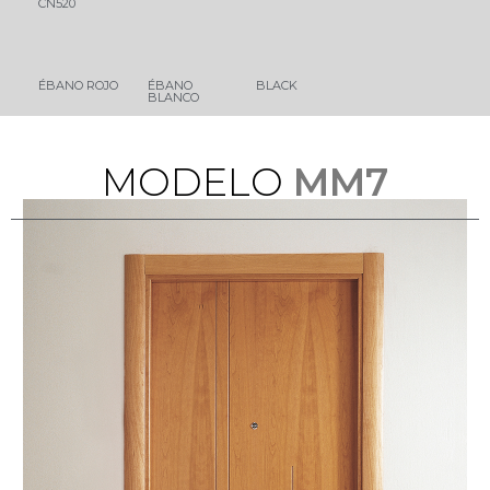
CN520
ÉBANO ROJO
ÉBANO
BLACK
BLANCO
M
O
D
E
L
O
MM7